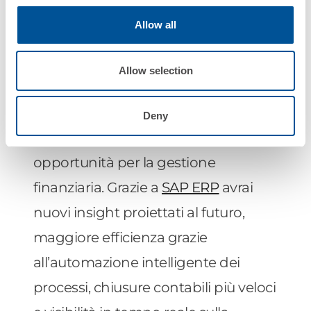
Allow all
Per delineare nuovi modelli di
business, ottimizzare il capitale
Allow selection
circolante ed accrescere il grado di
efficienza contenendo i rischi, le
Deny
soluzioni SAP aprono a nuove
opportunità per la gestione
finanziaria. Grazie a
SAP ERP
avrai
nuovi insight proiettati al futuro,
maggiore efficienza grazie
all’automazione intelligente dei
processi, chiusure contabili più veloci