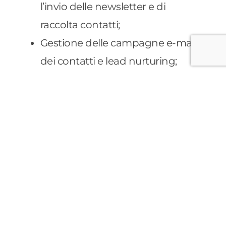
l’invio delle newsletter e di
raccolta contatti;
Gestione delle campagne e-mail,
dei contatti e lead nurturing;
Tracciamento e raccolta dati di
comportamento degli utenti
sulle campagne ADV e sul sito;
Segmentazione dei contatti
raccolti dalle campagne,
automatizzando programmi di
nurturing nel tempo;
Gestione e monitoraggio delle
attività di Marketing, ottimizzata