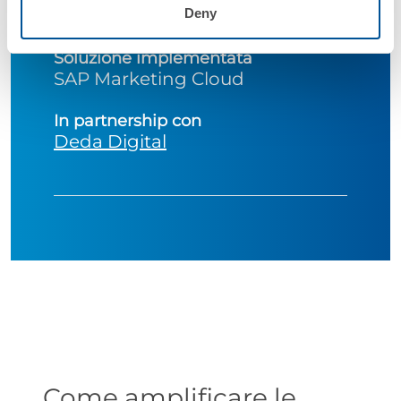
Deny
Manufacturing - Automotive
Soluzione implementata
SAP Marketing Cloud
In partnership con
Deda Digital
Come amplificare le