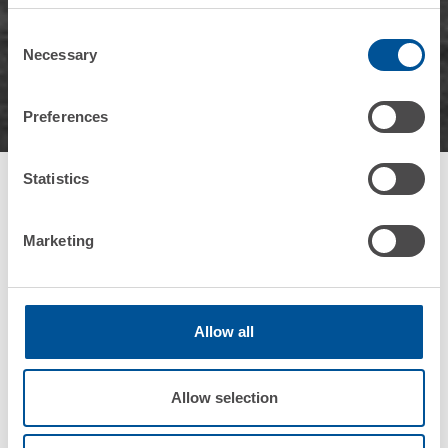
Consent
Necessary
Selection
Preferences
Statistics
Marketing
Allow all
Azienda
Magni Telescopic Handlers Srl
Allow selection
Settore