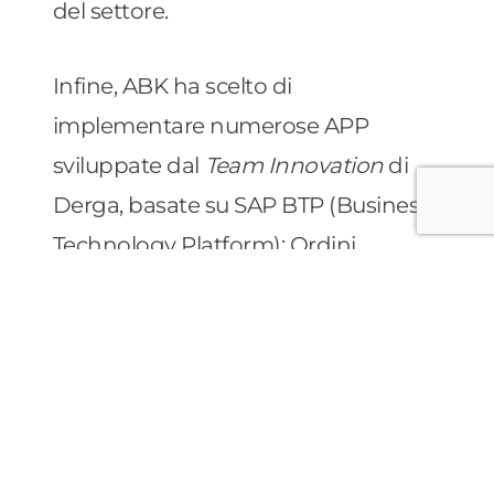
del settore.
Infine, ABK ha scelto di
implementare numerose APP
sviluppate dal
Team Innovation
di
Derga, basate su SAP BTP (Business
Technology Platform): Ordini
corrispondente, Ordini
Agenti/Clienti, Planning, Monitor
materiali e Monitor trasferimenti.
Benefici