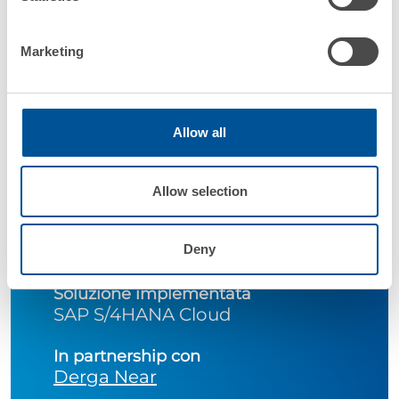
Marketing
Allow all
Azienda
ABK Group Industrie Ceramiche
Allow selection
Settore
Deny
Manufacturing - Ceramico
Soluzione implementata
SAP S/4HANA Cloud
In partnership con
Derga Near