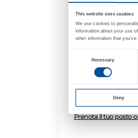
Derga per le soluzion
This website uses cookies
We use cookies to personalis
Derga, con numerosi a
information about your use of
other information that you’ve
e la gestione di un c
Digital, presenterà il
Consent
Necessary
Selection
abbiamo implementato
SAP Emarsys e SAP Sa
Julian Fashion, ci racc
aumentando la competit
Deny
Prenota il tuo posto o