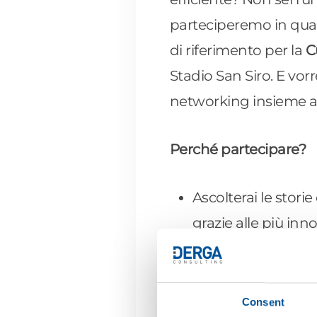
parteciperemo in qual
di riferimento per la
C
Stadio San Siro. E vo
networking insieme ai 
Perché partecipare?
Ascolterai le stori
grazie alle più in
Scoprirai quali son
ogni processo
cor
Ci saranno momenti
Consent