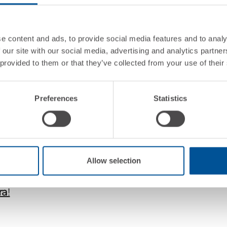
i CX
e content and ads, to provide social media features and to analy
nni di esperienza nell’accompagnare le aziende
 our site with our social media, advertising and analytics partn
 provided to them or that they’ve collected from your use of their
ustomer journey di successo, attraverso la sua B
 case study di Julian Fashion, boutique multi-bran
Preferences
Statistics
 un ecosistema digitale avanzato integrando c
les and Service Cloud. Cecilia Copercini, E-co
onterà come ha ottimizzato l’intero ciclo di inter
ività e la fidelizzazione.
Allow selection
ra
!