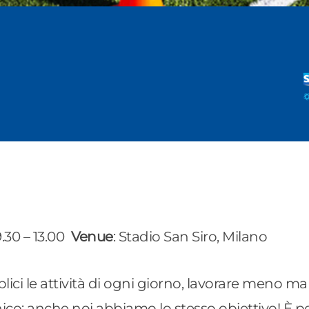
 9.30 – 13.00
Venue
: Stadio San Siro, Milano
ici le attività di ogni giorno, lavorare meno m
unico; anche noi abbiamo lo stesso obiettivo! È 