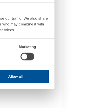
se our traffic. We also share
 verso l’integrazione
ers who may combine it with
 services.
usiness Unit Deda
d di lusso per cui
Marketing
on la base dati ERP,
mmerce Manager di
azione con il cliente,
Allow all