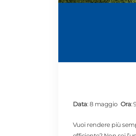
Data
: 8 maggio
Ora
:
Vuoi rendere più sempl
efficiente? Non sei l’