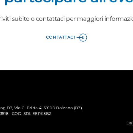
riviti subito o contattaci per maggiori informazi
CONTATTACI
ng D3, Via G. Brida 4, 39100 Bolzano (BZ)
153518 - COD. SDI: EERK8BZ
De