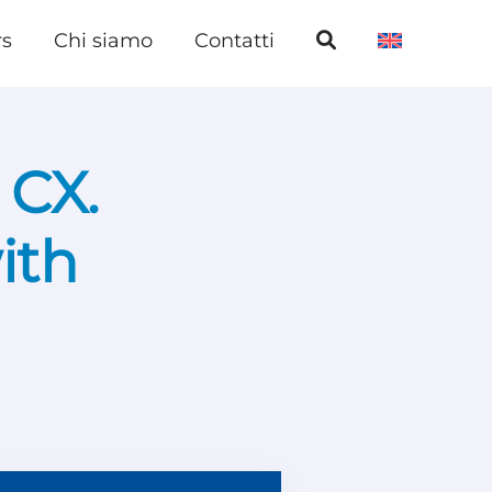
rs
Chi siamo
Contatti
 CX.
ith