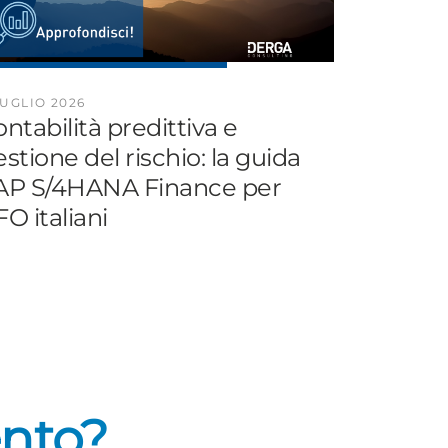
LUGLIO 2026
ntabilità predittiva e
stione del rischio: la guida
AP S/4HANA Finance per
O italiani
ento?