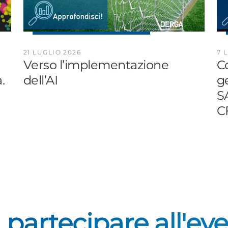
21 LUGLIO 2026
7 
Verso l’implementazione
Co
.
dell’AI
ge
S
CF
 partecipare all'ev