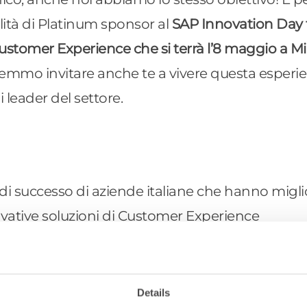
ità di Platinum sponsor al
SAP Innovation Day 
ustomer Experience che si terrà l’8 maggio a M
rremmo invitare anche te a vivere questa esperi
leader del settore.
e di successo di aziende italiane che hanno miglio
novative soluzioni di Customer Experience
o le nuove tecnologie a supporto di SAP CX e com
e
dell’azienda
 esclusivi di networking e speaker autorevoli e
Details