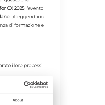
for CX 2025
, l’evento
ilano
, al leggendario
enza di formazione e
rato i loro processi
e l’AI si integra in
 di ispirazione
About