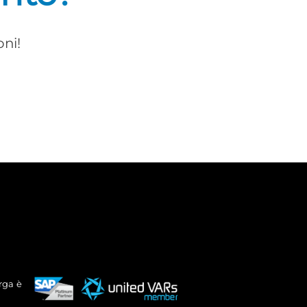
oni!
rga è