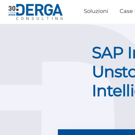
Soluzioni
Case 
SAP I
Unst
Intel