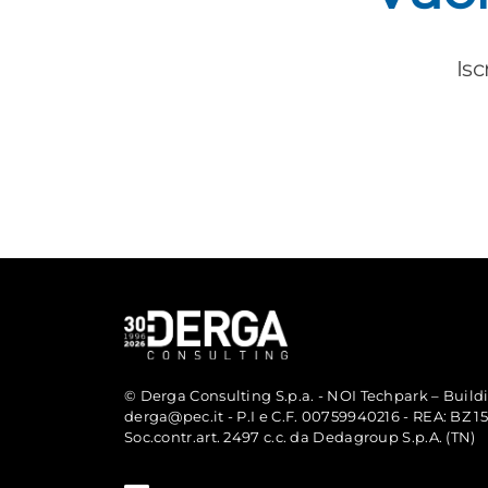
Isc
© Derga Consulting S.p.a. - NOI Techpark – Buildi
derga@pec.it - P.I e C.F. 00759940216 - REA: BZ 
Soc.contr.art. 2497 c.c. da Dedagroup S.p.A. (TN)