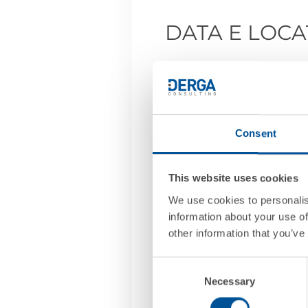
DATA E LOCA
L’evento si svolgerà 
(Peschiera del Garda,
CFO, CIO, responsabili 
Consent
registrazione poiché i 
This website uses cookies
AGENDA
We use cookies to personalis
information about your use of
16.00 | Accredito par
other information that you’ve
Consent
16.30 | Perché migrare
Necessary
Selection