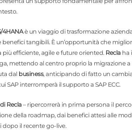
presenta un supporto fondamentale per affront
ntesto.
S/4HANA
è un viaggio di trasformazione aziend
benefici tangibili. È un’opportunità che migliora
più efficiente, agile e future oriented.
Recla
ha 
rga, mettendo al centro proprio la migrazione
uta dal
business
, anticipando di fatto un camb
 cui SAP interromperà il supporto a SAP ECC.
di Recla
– ripercorrerà in prima persona il perco
zione della roadmap, dai benefici attesi alle mod
uti dopo il recente go-live.