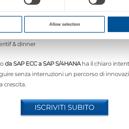
 al go-live di SAP S/4HANA: il caso Recla
 migrazione: voci a confronto
Allow selection
ritif & dinner
io
da SAP ECC a SAP S/4HANA
ha il chiaro inte
guire senza interruzioni un percorso di innovaz
a crescita.