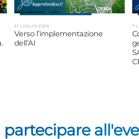
21 LUGLIO 2026
7 
Verso l’implementazione
Co
.
dell’AI
ge
S
CF
 partecipare all'ev