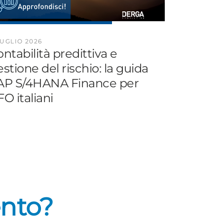
LUGLIO 2026
ntabilità predittiva e
stione del rischio: la guida
AP S/4HANA Finance per
O italiani
ento?