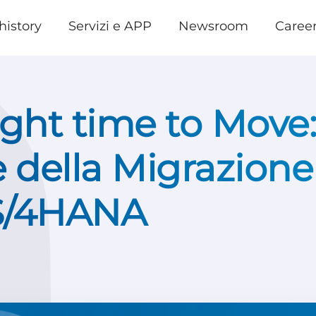
history
Servizi e APP
Newsroom
Caree
ight time to Move: 
e della Migrazione
S/4HANA