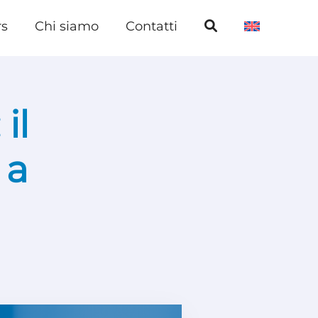
rs
Chi siamo
Contatti
il
 a