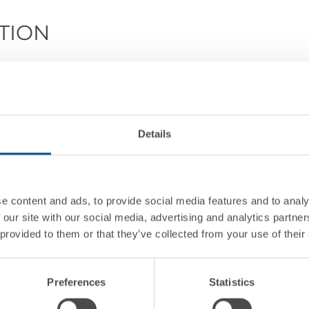
TION
mercoledì
29 maggio
pomeriggio presso il resort
 Verona). L’appuntamento è rivolto a imprenditor
IT di aziende finali. La partecipazione è gratuita
Details
posti sono limitati.
e content and ads, to provide social media features and to analy
 our site with our social media, advertising and analytics partn
tecipanti e welcome coffee
 provided to them or that they’ve collected from your use of their
: opportunità di una scelta anticipata
Preferences
Statistics