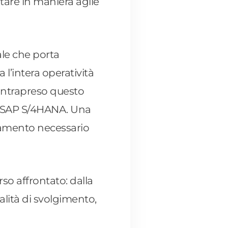
are in maniera agile
ale che porta
 l’intera operatività
intrapreso questo
 a SAP S/4HANA. Una
iamento necessario
rso affrontato: dalla
alità di svolgimento,