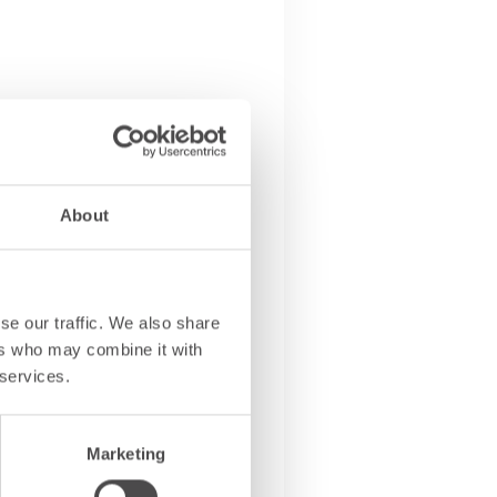
Le Ali del Frassino
i, direzione generale,
 e richiede
About
se our traffic. We also share
ers who may combine it with
 services.
Marketing