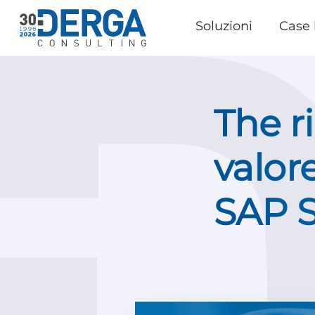
Soluzioni
Case 
The r
valor
SAP 