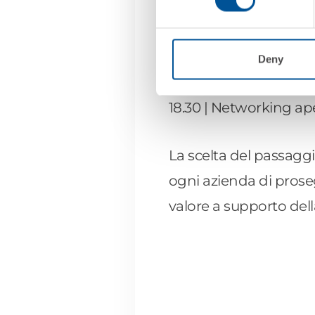
17.00 |
Dall’assessment
18.00 | Il valore della
Deny
18.30 | Networking ape
La scelta del passagg
ogni azienda di prose
valore a supporto dell