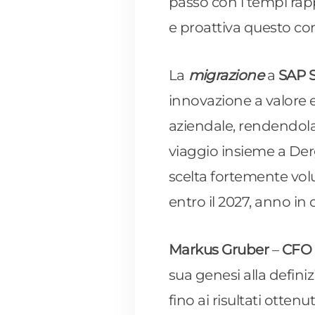
passo con i tempi rap
e proattiva questo co
La
migrazione
a
SAP 
innovazione a valore e 
aziendale, rendendola 
viaggio insieme a De
scelta fortemente vol
entro il 2027, anno in
Markus Gruber
–
CFO 
sua genesi alla defini
fino ai risultati otten