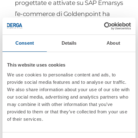
progettate e attivate su SAP Emarsys
l’e-commerce di Goldenpoint ha
ottenuto un incremento dei ricavi
del
16%
anno su anno.
Consent
Details
About
“
L’implementazione di SAP Emarsys
This website uses cookies
per Goldenpoint rappresenta un
We use cookies to personalise content and ads, to
esempio importante di come la
provide social media features and to analyse our traffic.
tecnologia possa sostenere ed
We also share information about your use of our site with
our social media, advertising and analytics partners who
espandere il rapporto tra un brand e
may combine it with other information that you’ve
i suoi clienti. Il successo di questo
provided to them or that they’ve collected from your use
of their services.
progetto dimostra l’importanza di
una strategia digitale solida e data-