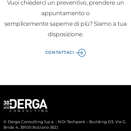
Vuoi chiederci un preventivo, prendere un
appuntamento o
semplicemente saperne di più? Siamo a tua
disposizione.
CONTATTACI
© Derga Consulting S.p.a. - NOI Techpark – Building D3, Via G.
Brida 4, 39100 Bolzano (BZ)