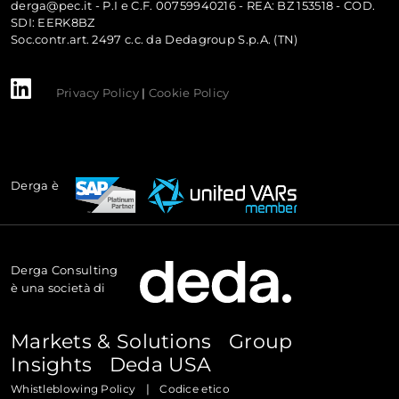
derga@pec.it - P.I e C.F. 00759940216 - REA: BZ 153518 - COD.
SDI: EERK8BZ
Soc.contr.art. 2497 c.c. da Dedagroup S.p.A. (TN)
Privacy Policy
|
Cookie Policy
Derga è
Derga Consulting
è una società di
Markets & Solutions
Group
Insights
Deda USA
|
Whistleblowing Policy
Codice etico