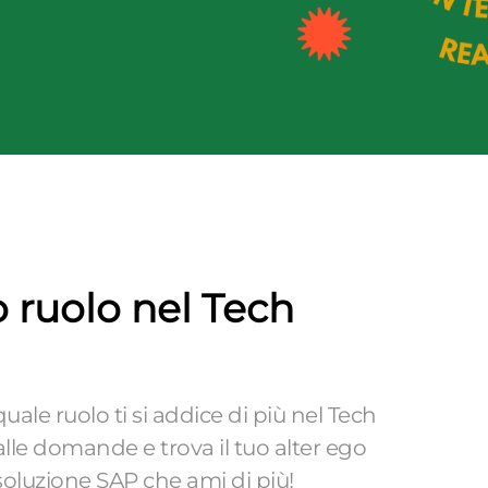
o ruolo nel Tech
uale ruolo ti si addice di più nel Tech
lle domande e trova il tuo alter ego
 soluzione SAP che ami di più!