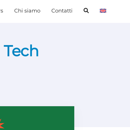
rs
Chi siamo
Contatti
 Tech