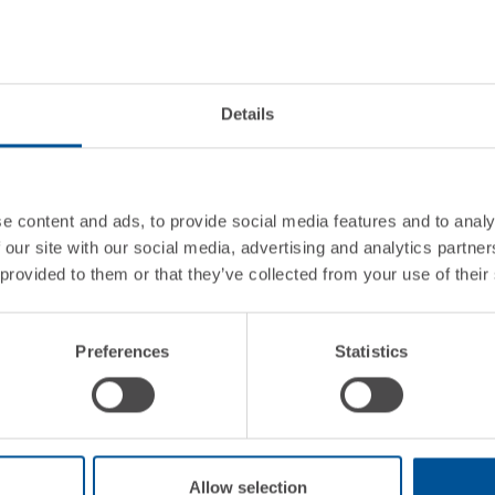
bili
isione
Details
ive per ogni problema
e content and ads, to provide social media features and to analy
liere il regalo perfetto
 our site with our social media, advertising and analytics partn
 provided to them or that they’ve collected from your use of their
zio?
Preferences
Statistics
ogni fiocco di neve”
!”
Allow selection