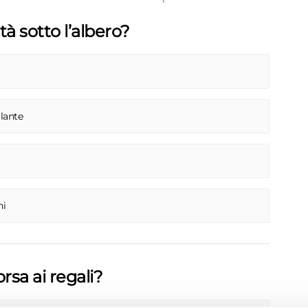
ità sotto l’albero?
llante
ni
rsa ai regali?