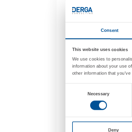
Creo esperienze memora
Pianifico tutto con prec
Consent
Invento soluzioni creat
This website uses cookies
We use cookies to personalis
Mi baso sui dati per sceg
information about your use of
other information that you’ve
Consent
Il tuo motto natali
Necessary
Selection
“Ordine e armonia sotto 
“Se non esiste, lo creo io
Deny