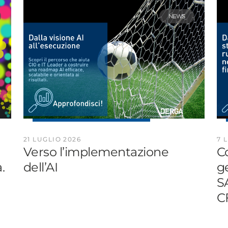
NEWS
21 LUGLIO 2026
7 
Verso l’implementazione
Co
.
dell’AI
ge
S
CF