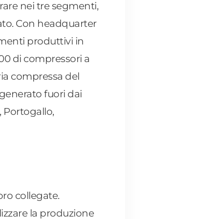
erare nei tre segmenti,
cato. Con headquarter
menti produttivi in
.000 di compressori a
aria compressa del
generato fuori dai
, Portogallo,
oro collegate.
alizzare la produzione