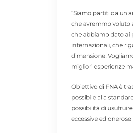
“Siamo partiti da un’an
che avremmo voluto a
che abbiamo dato ai p
internazionali, che ri
dimensione. Vogliamo ri
migliori esperienze m
Obiettivo di FNA è tra
possibile alla standar
possibilità di usufrui
eccessive ed onerose 