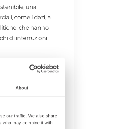
stenibile, una
iali, come i dazi, a
litiche, che hanno
chi di interruzioni
o industriale, stiamo
 generazionale. Siamo
compagnato tutto il
About
i si basano su AS400
tri bisogni.
se our traffic. We also share
ers who may combine it with