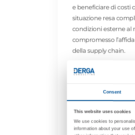
e beneficiare di costi
situazione resa comples
condizioni esterne al
compromesso l’affidabil
della supply chain.
“Se quello della globa
vivendo un’altra sfida
cresciuti tantissimo 
Consent
lungo percorso di cres
This website uses cookies
con soluzioni gestiona
We use cookies to personalis
information about your use of