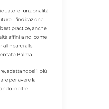
viduato le funzionalità
turo. L’indicazione
 best practice, anche
ltà affini a noi come
allinearci alle
mentato Balma.
e, adattandosi il più
are per avere la
tando inoltre