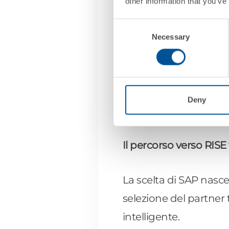
Si tratta di un siste
other information that you’ve
medio-lungo termine. L
Consent
professionisti che am
Necessary
Selection
moderni per accedere a
cambio generazionale 
miglioramento per la g
Deny
Presidente e CEO di 
Il percorso verso RIS
La scelta di SAP nasce
selezione del partner
intelligente.