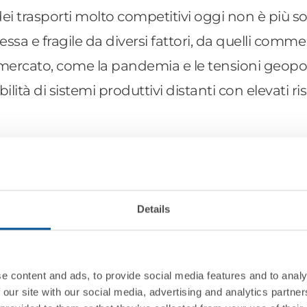
 dei trasporti molto competitivi oggi non è più so
sa e fragile da diversi fattori, da quelli commerc
 mercato, come la pandemia e le tensioni geopo
ità di sistemi produttivi distanti con elevati ris
lizzazione è un tema che riguarda tutto il mond
 specifica della nostra realtà, quella del cambio
negli ultimi 30 anni con manager che hanno ac
Details
cita di FNA. Ad oggi, i nostri sistemi informativ
li ACG che sono state nel tempo adattate ai nos
e content and ads, to provide social media features and to analy
 our site with our social media, advertising and analytics partn