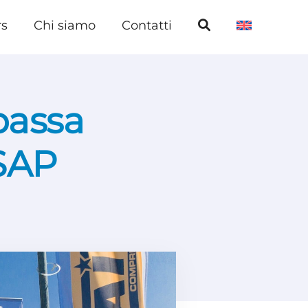
rs
Chi siamo
Contatti
passa
 SAP