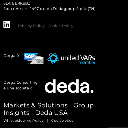
SDI: EERK8BZ
Soc.contr.art. 2497 c.c. da Dedagroup S.p.A. (TN)
Privacy Policy
|
Cookie Policy
Derga è
Derga Consulting
è una società di
Markets & Solutions
Group
Insights
Deda USA
|
Whistleblowing Policy
Codice etico