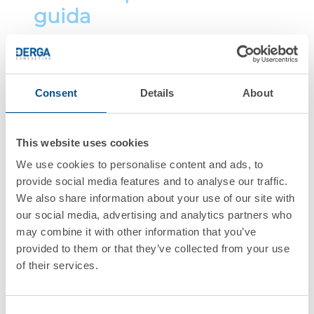
guida
I trend chiave che stanno
ridefinendo il ruolo del CFO
Consent
Details
About
Come superare i limiti dei sistemi
legacy
This website uses cookies
Strategie per ottenere visibilità in
We use cookies to personalise content and ads, to
tempo reale sui dati finanziari
provide social media features and to analyse our traffic.
We also share information about your use of our site with
Come aumentare efficienza e
our social media, advertising and analytics partners who
ridurre il rischio
may combine it with other information that you’ve
provided to them or that they’ve collected from your use
Esempi concreti di
of their services.
trasformazione finance
Consent