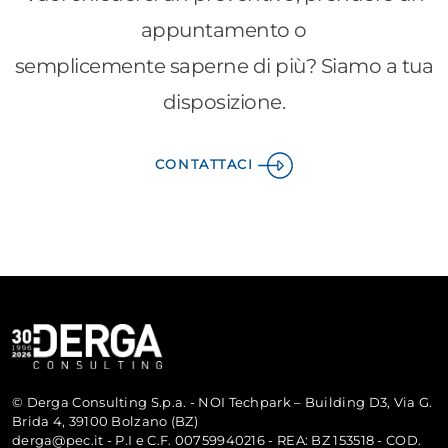
appuntamento o
semplicemente saperne di più? Siamo a tua
disposizione.
CONTATTACI
© Derga Consulting S.p.a. - NOI Techpark – Building D3, Via G.
Brida 4, 39100 Bolzano (BZ)
derga@pec.it - P.I e C.F. 00759940216 - REA: BZ 153518 - COD.