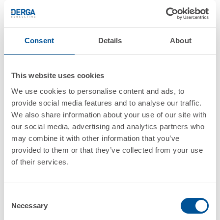
SAP S/4HANA in tempo reale — non
tramite interfacce batch o file di
scambio, ma con lettura e scrittura
Consent
Details
About
diretta. Il risultato è una scheda
prodotto digitale sempre
This website uses cookies
aggiornata, che è esattamente il
We use cookies to personalise content and ads, to
provide social media features and to analyse our traffic.
cuore operativo di un Digital Twin in
We also share information about your use of our site with
ambiente manifatturiero.
our social media, advertising and analytics partners who
may combine it with other information that you’ve
provided to them or that they’ve collected from your use
Lo Schedulatore di Produzione
of their services.
DERGA
completa il quadro sul lato
pianificazione: Gantt grafico drag
Consent
Necessary
Selection
and drop, sequenziamento delle fasi