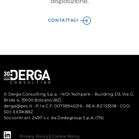
disposizione.
CONTATTACI
© Derga Consulting S.p.a. - NOI Techpark – Building D3, Via G.
Brida 4, 39100 Bolzano (BZ)
derga@pec.it - P.I e C.F. 00759940216 - REA: BZ 153518 - COD.
SDI: EERK8BZ
Soc.contr.art. 2497 c.c. da Dedagroup S.p.A. (TN)
Privacy Policy
|
Cookie Policy