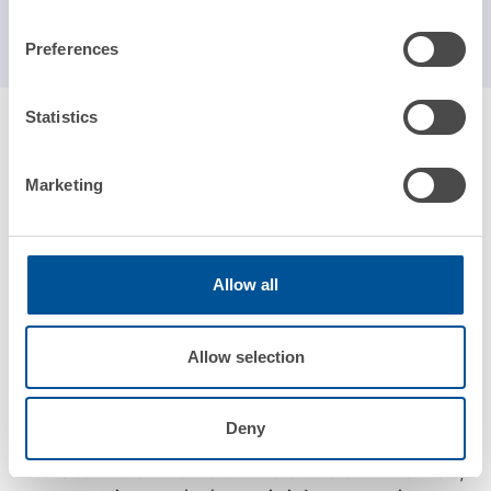
NEWS
Preferences
Statistics
Marketing
Allow all
24 LUGLIO 2026
Allow selection
L’Intelligenza Artificiale nella
gestione contabile-finanziaria.
Deny
L’AI sta ridefinendo il ruolo del Finance,